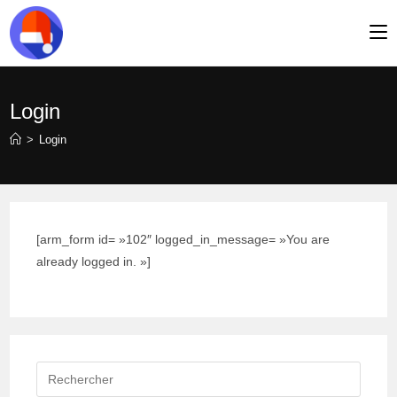
Skip
to
content
Login
>
Login
[arm_form id= »102″ logged_in_message= »You are
already logged in. »]
Rechercher
sur