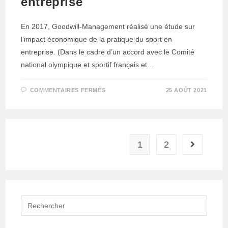
entreprise
En 2017, Goodwill-Management réalisé une étude sur
l’impact économique de la pratique du sport en
entreprise. (Dans le cadre d’un accord avec le Comité
national olympique et sportif français et…
SUR
COMMENTAIRES FERMÉS
25 AOÛT 2021
ETUDE
SUR
LE
SPORT
EN
ENTREPRISE
1
2
Aller à la 
Rechercher
sur
ce