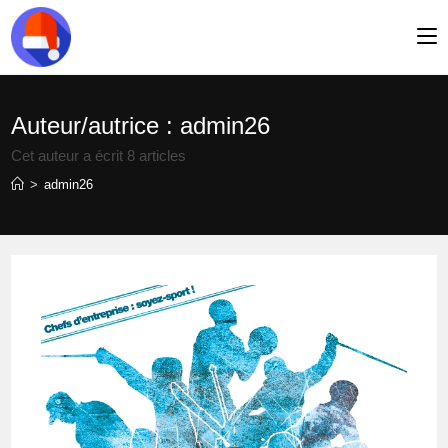
Skip
to
content
Auteur/autrice :
admin26
Cet auteur a écrit 8 articles
>
admin26