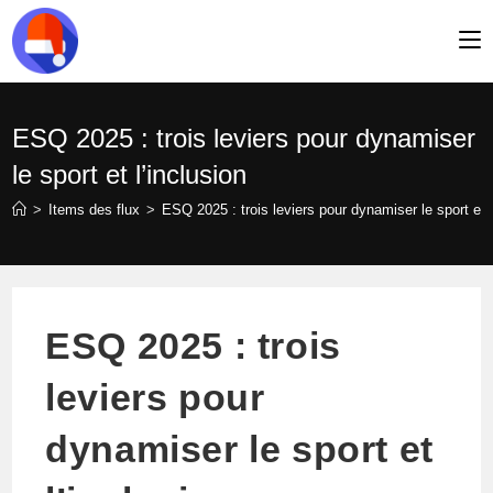
Skip
to
content
ESQ 2025 : trois leviers pour dynamiser
le sport et l’inclusion
>
Items des flux
>
ESQ 2025 : trois leviers pour dynamiser le sport et l
ESQ 2025 : trois
leviers pour
dynamiser le sport et