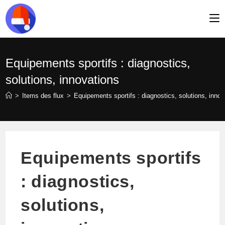
Skip
to
content
Equipements sportifs : diagnostics,
solutions, innovations
>
Items des flux
>
Equipements sportifs : diagnostics, solutions, innov
Equipements sportifs
: diagnostics,
solutions,