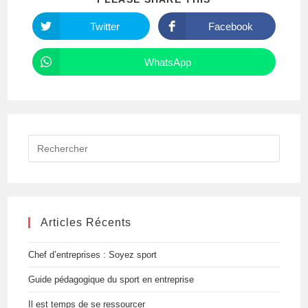
CE
CONTENU
Twitter
Facebook
Ouvrir
Ouvrir
dans
dans
une
une
autre
autre
WhatsApp
Ouvrir
fenêtre
fenêtre
dans
une
autre
fenêtre
Rechercher
sur
ce
site
Articles Récents
Chef d’entreprises : Soyez sport
Guide pédagogique du sport en entreprise
Il est temps de se ressourcer