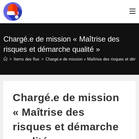
Skip
to
content
Chargé.e de mission « Maîtrise des
risques et démarche qualité »
>
Items des flux
>
Chargé.e de mission « Maîtrise des risques et déma
Chargé.e de mission
« Maîtrise des
risques et démarche