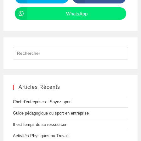
dans
dans
une
une
autre
autre
WhatsApp
Ouvrir
fenêtre
fenêtre
dans
une
autre
fenêtre
Rechercher
sur
ce
site
Articles Récents
Chef d’entreprises : Soyez sport
Guide pédagogique du sport en entreprise
Il est temps de se ressourcer
Activités Physiques au Travail