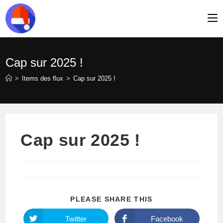
Skip
to
content
Cap sur 2025 !
>
Items des flux
>
Cap sur 2025 !
Cap sur 2025 !
PARTAGER
PLEASE SHARE THIS
CE
CONTENU
Twitter
Facebook
Ouvrir
Ouvrir