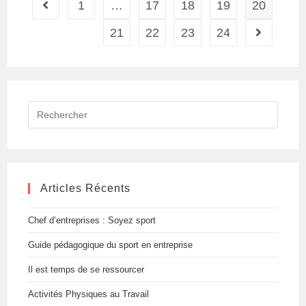
1
…
17
18
19
20
Go to the previous page
21
22
23
24
Aller à la 
Rechercher
sur
ce
site
Articles Récents
Chef d’entreprises : Soyez sport
Guide pédagogique du sport en entreprise
Il est temps de se ressourcer
Activités Physiques au Travail